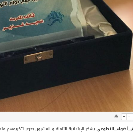
+
=
_أضواء_التطوعي
يشكر الإبتدائية الثامنة و العشرون بعرعر لتكريمهم 