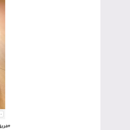
-
#
فريق