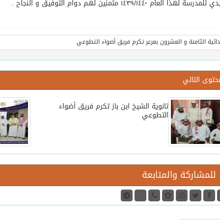
سة لهذا العام ١٤٣٩/١٤٤٠ متمنين لهم دوام التوفيق و النجاح .
حتوى التالي
ثانوية الشيخ ابن باز تكرم فريق أضواء
التطوعي
للمشاركة والمتابعة