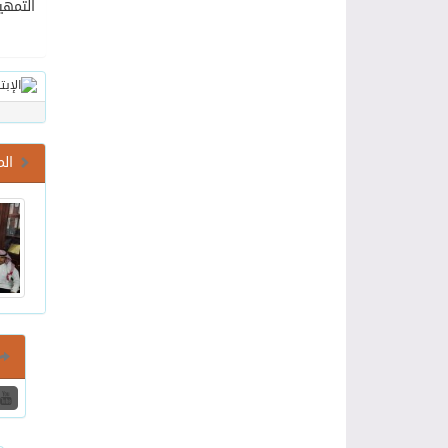
التمهيدي للمدر
الم