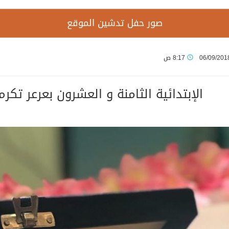
صور حفل تدشين الموقع
06/09/201
8:17 ص
الإبتدائية الثامنة و العشرون بعرعر تك