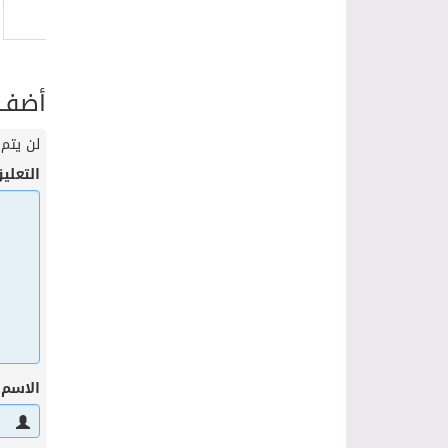
أضف ت
لن يتم 
التعلي
الاسم