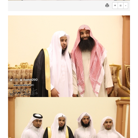
+
=
-