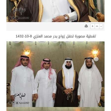
+
=
-
تغطية مصورة لحفل زواج بدر محمد العنزي 8-10-1432