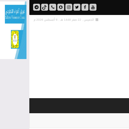
الخميس , 22 صفر 1448 هـ ,
6 أغسطس 2026 م