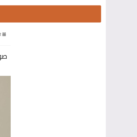
2
صور