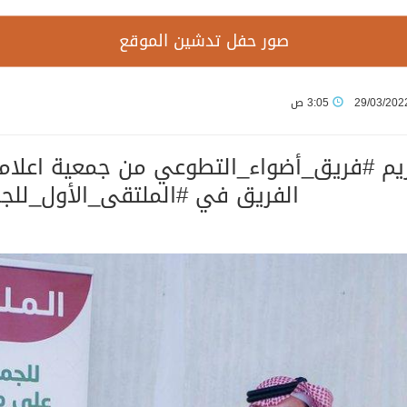
صور حفل تدشين الموقع
29/03/202
3:05 ص
تكريم ‎#فريق_أضواء_التطوعي من جمعية اع
الفريق في ‎#الملتقى_الأول_للجمعيات_الإعلامية