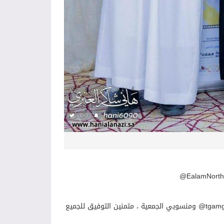
‎#الملتقى_الأول_للجمعيات_الإعلامية كل الشكر لرئيس مجلس إدارة الجمعية ‎@tgamgoom ومنسوبي الجمعية ، متمنين التوفيق للجميع