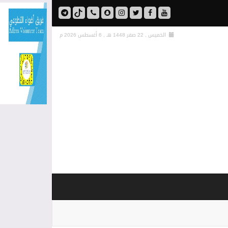
الخميس , 22 صفر 1448 هـ ,
6 أغسطس 2026 م