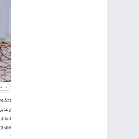
=
-
‏بحضور مد
ومدير فرع 
لمشارك
.