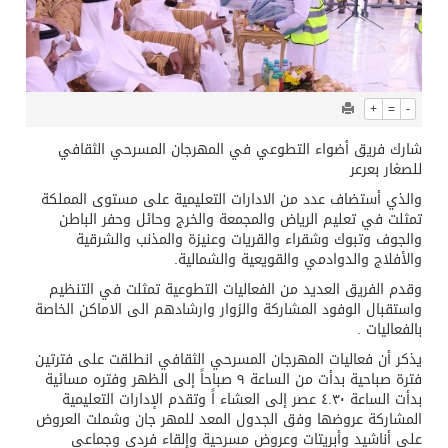
+
=
-
شارك فريق أضواء التطوعي في المهرجان المسرحي الثقافي
للصغار بعرعر
والذي أستضاف عدد من الادارات التعليمية على مستوى المملكة
تمثلت في تعليم الرياض والمجمعة والخرج وحائل وحفر الباطن
والجوف وتبوك وشقراء والقريات وعنيزة والمذنب والشرقية
والأفلاج والدوادمي والقويعية والشمالية.
وقدم الفريق العديد من الفعاليات التطوعية تمثلت في التنظيم
واستقبال الوفود المشاركة والزوار وارشادهم الى الاماكن الخاصة
بالفعاليات .
يذكر أن فعاليات المهرجان المسرحي الثقافي انطلقت على فترتين
فترة صباحية بدأت من الساعة ٩ صباحاً إلى الظهر وفتره مسائية
بدأت الساعة ٤.٣٠ عصر إلى العشاء اً وتقدم الإدارات التعليمية
المشاركة عروضها وفق الجدول المعد للمهر جان وشملت العروض
على أناشيد وأبريتات وعروض مسرحية وإلقاء فردي وجماعي