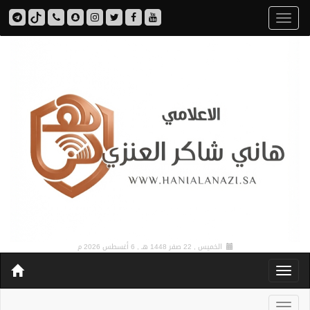
الخميس , 22 صفر 1448 هـ ,
6 أغسطس 2026 م