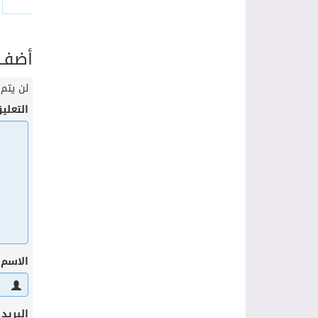
أضف ت
لن يتم 
التعلي
الاسم
البريد