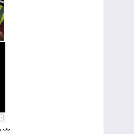
-
عقد ف