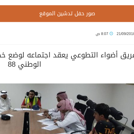
صور حفل تدشين الموقع
21/09/201
8:07 ص
ريق أضواء التطوعي يعقد اجتماعه لوضع خط
الوطني 88