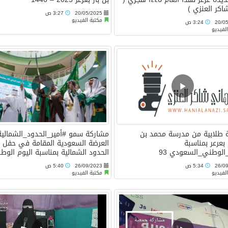
كر العنزي )
20/05/2025
3:27 ص
مكتبة الفيديو
20/0
3:24 ص
لفيديو
 طلابية من مدرسة محمد بن
مشاركة سمو ‎#أمير_الحدود_الشم
بعرعر بمناسبة
العرضة السعودية المقامة في حفل 
الوطني_السعودي 93
الحدود الشمالية بمناسبة اليوم الوطني
26/0
5:34 ص
26/09/2023
5:40 ص
لفيديو
مكتبة الفيديو