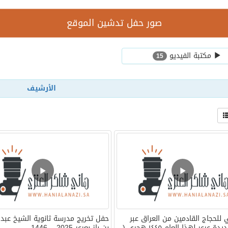
صور حفل تدشين الموقع
مكتبة الفيديو
15
الأرشيف
للحجاج القادمين من العراق عبر
حفل تخريج مدرسة ثانوية الشيخ عبدال
منفذ جديدة عرعر لهذا العام ١٤٤٥ هجري (
بن باز بعرعر 2025 – 1446