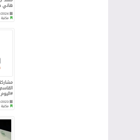
هاني شا
5/2024
مكتبة ا
مشاركة
القاسم 
#اليوم_
9/2023
مكتبة ا